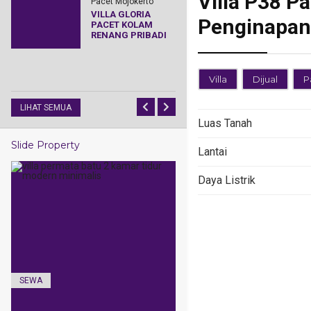
Villa P38 P
Pacet Mojokerto
Wisata Disa
VILLA GLORIA
Penginapan 
PACET KOLAM
Pacet Mojoker
RENANG PRIBADI
VILLA CAHA
PACET KAPA
BESAR
Villa
Dijual
P
Rp. Hubungi
LIHAT SEMUA
Luas Tanah
Slide Property
Lantai
Daya Listrik
SEWA
SEWA