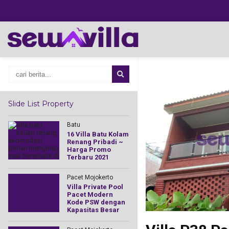
Slide List Property
Batu
Yogyakarta
iwa
16 Villa Batu Kolam
Villa Kolam
Renang Pribadi ~
Renang Mur
Harga Promo
Jogja Fasilit
Terbaru 2021
Mewah
Pacet Mojokerto
Batu
Villa Private Pool
Villa DC Bat
Pacet Modern
Modern Mini
la
Kode PSW dengan
Cocok Buat
Kapasitas Besar
Menginap
Bersama Ke
Saat Liburan