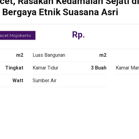
acet, Rasakan Kedamaian Sejati d
Trawas Mojokerto
Pacet Moj
na
Villa Anugrah
VILLA G
Bergaya Etnik Suasana Asri
Trawas Kolam
PACET 
to
Renang Pribadi
RENANG
YA
Billiard View
SITAS
Bagus
Rp.
acet Mojokerto
m2
Luas Bangunan
m2
Tingkat
Kamar Tidur
3 Buah
Kamar Man
Watt
Sumber Air
SEWA
SEWA