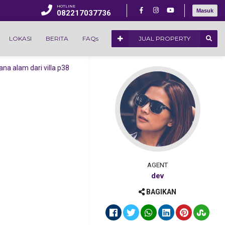
HOTLINE
Masuk
082217037736
LOKASI
BERITA
FAQs
JUAL PROPERTY
 Batu Kolam
Pribadi ~
Promo
 2021
AGENT
okerto
dev
ivate Pool
odern
BAGIKAN
W dengan
as Besar