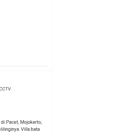
Tidur Dekat
rga Promo 2021
 CCTV
di Pacet, Mojokerto,
inginya. Villa bata