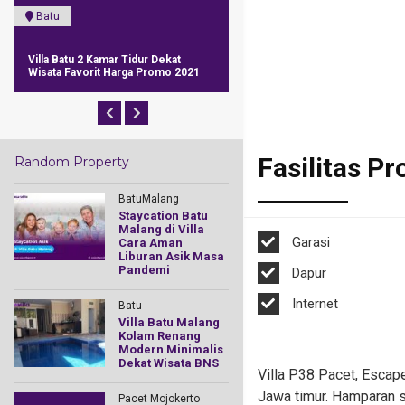
Batu
Pacet Mojokerto
Villa Batu 2 Kamar Tidur Dekat
Villa Griya Mapan Pacet Fasili
Wisata Favorit Harga Promo 2021
Kolam Renang, Billiard, View
Fasilitas Pr
Random Property
BatuMalang
Staycation Batu
Malang di Villa
Garasi
Cara Aman
Liburan Asik Masa
Pandemi
Dapur
Internet
Batu
Villa Batu Malang
Kolam Renang
Modern Minimalis
Dekat Wisata BNS
Villa P38 Pacet, Escap
Jawa timur. Hamparan s
Pacet Mojokerto