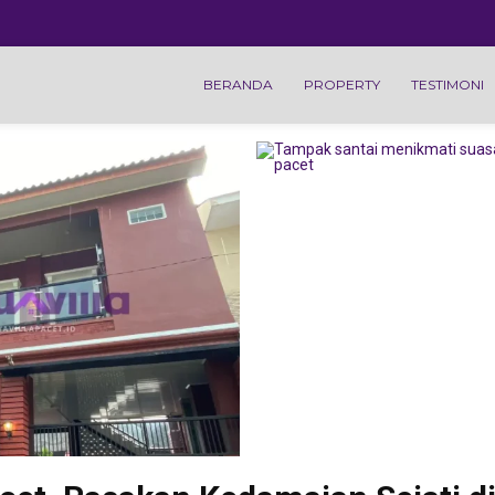
BERANDA
PROPERTY
TESTIMONI
Trawas Mojokerto
Batu
Mewah Villa Heiwa
16 Villa
ah
Mansion Trawas
Renang 
as
Pemandangan
Harga 
Feeling Good
Terbaru
Pacet Mojokerto
Pacet Moj
u
Protokol
Villa Pr
malis
Kesehatan Saat
Pacet M
Menginap Di Villa
Kode PS
Pacet
Kapasit
luarga
 Di