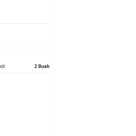
i
okerto
LORIA
KOLAM
 PRIBADI
di
2 Buah