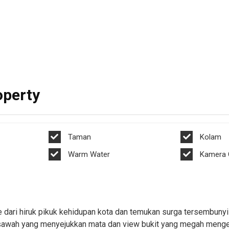
Pacet Mojokerto
Batu
tas
Villa Bidara Pacet Kolam Renang
Villa Batu 2 Kamar 
 Bagus
Pribadi View Bagus
Wisata Favorit Ha
operty
Taman
Kolam
Warm Water
Kamera
e dari hiruk pikuk kehidupan kota dan temukan surga tersembunyi 
awah yang menyejukkan mata dan view bukit yang megah mengelil