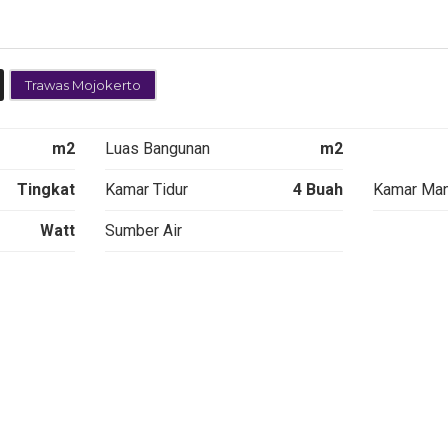
to
Lokasi Dekat
Pacet Moj
acet
dengan Banyak
Villa P3
Wisata Di Kota Batu
ln
Rooftop 
Hotel Bi
Batu
Trawas Mojokerto
Homestay Batu
Instagramable
View Gunung
Check
m2
Luas Bangunan
m2
Tingkat
Kamar Tidur
4 Buah
Kamar Man
Watt
Sumber Air
SEWA
SEWA