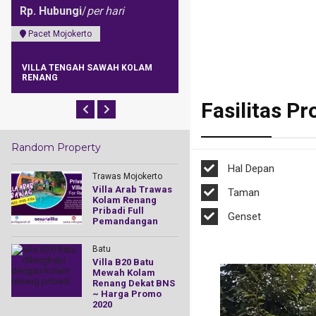
Rp. Hubungi
/
per hari
Rp.
Pacet Mojokerto
Pacet Mojokerto
VILLA TENGAH SAWAH KOLAM
Jual Tanah Kavling Pacet Mo
RENANG
Dekat Wisata
Fasilitas Pr
Random Property
Hal Depan
Trawas Mojokerto
Villa Arab Trawas
Taman
Kolam Renang
Pribadi Full
Genset
Pemandangan
Batu
Villa B20 Batu
Mewah Kolam
Renang Dekat BNS
~ Harga Promo
2020