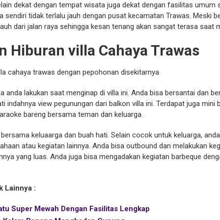
selain dekat dengan tempat wisata juga dekat dengan fasilitas umum
 sendiri tidak terlalu jauh dengan pusat kecamatan Trawas. Meski begit
uh dari jalan raya sehingga kesan tenang akan sangat terasa saat men
an Hiburan villa Cahaya Trawas
a anda lakukan saat menginap di villa ini. Anda bisa bersantai dan
 indahnya view pegunungan dari balkon villa ini. Terdapat juga mini bar
karaoke bareng bersama teman dan keluarga.
bersama keluaarga dan buah hati. Selain cocok untuk keluarga, anda
usahaan atau kegiatan lainnya. Anda bisa outbound dan melakukan keg
nnya yang luas. Anda juga bisa mengadakan kegiatan barbeque deng
k Lainnya :
Batu Super Mewah Dengan Fasilitas Lengkap