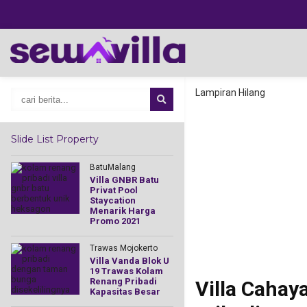
Lampiran Hilang
Slide List Property
BatuMalang
Batu
Villa GNBR Batu
Villa AGR Ba
Privat Pool
Kolam Rena
Staycation
Pribadi Deka
Menarik Harga
Agrowisata
Promo 2021
r
Trawas Mojok
!
Trawas Mojokerto
Villa Cahay
Villa Vanda Blok U
Trawas leng
19 Trawas Kolam
dengan kol
Renang Pribadi
renang prib
Villa Cahay
am
Kapasitas Besar