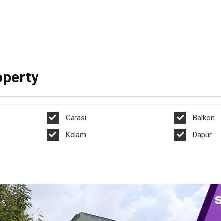
Rp. Hubungi
/
pe
Pacet Mojokerto
Pacet Mojokerto
jokerto
Villa P31 Pacet Rooftop Pool Ala
VILLA TENGAH S
Hotel Bintang 5
RENANG
operty
Garasi
Balkon
Kolam
Dapur