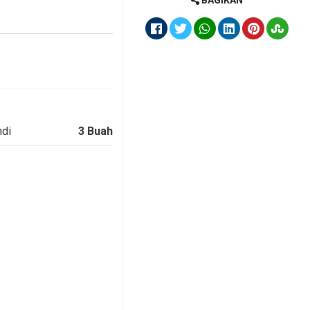
BAGIKAN
okerto
1 Pacet
Pool Ala
ntang 5
di
3 Buah