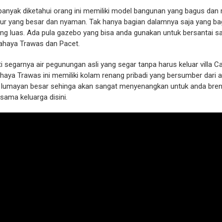
anyak diketahui orang ini memiliki model bangunan yang bagus dan 
r yang besar dan nyaman. Tak hanya bagian dalamnya saja yang bagus,
ang luas. Ada pula gazebo yang bisa anda gunakan untuk bersantai 
ahaya Trawas dan Pacet.
 segarnya air pegunungan asli yang segar tanpa harus keluar villa Cah
Cahaya Trawas ini memiliki kolam renang pribadi yang bersumber dari a
i lumayan besar sehinga akan sangat menyenangkan untuk anda bren
ama keluarga disini.