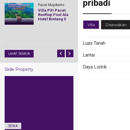
pribadi
Pacet Mojoker
Pacet Mojokerto
Villa WAFI P
Villa P31 Pacet
atu
Rp. Hubungi
/
b
Rooftop Pool Ala
Hotel Bintang 5
Villa
Disewakan
Luas Tanah
LIHAT SEMUA
Lantai
Daya Listrik
Slide Property
SEWA
JUAL