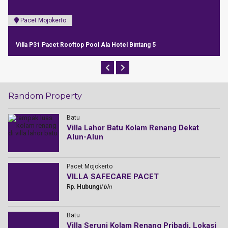
BatuMalang
Villa GNBR Batu Privat Pool Staycation Menarik Harga Promo 2021
Random Property
Batu
Villa Lahor Batu Kolam Renang Dekat
Alun-Alun
Pacet Mojokerto
VILLA SAFECARE PACET
Rp.
Hubungi
/
bln
Batu
Villa Seruni Kolam Renang Pribadi, Lokasi