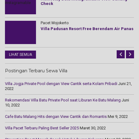
Check
Pacet Mojokerto
Villa Padusan Resort Free Berendam Air Panas
LIHAT SEMUA
Postingan Terbaru Sewa Villa
Villa Jogja Private Pool dengan View Cantik serta Kolam Pribadi
Juni 21,
2022
Rekomendasi Villa Batu Private Pool saat Liburan Ke Batu Malang
Juni
10, 2022
Cаfе Batu Mаlаng Hіtѕ dengan Vіеw Cаntіk dаn Rоmаntіѕ
Mei 9, 2022
Villa Pacet Terbaru Paling Best Seller 2025
Maret 30, 2022