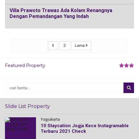
Villa Prawoto Trawas Ada Kolam Renangnya
Dengan Pemandangan Yang Indah
1
2
Lama
Featured Property
Slide List Property
Yogyakarta
10 Staycation Jogja Kece Instagramable
Terbaru 2021 Check