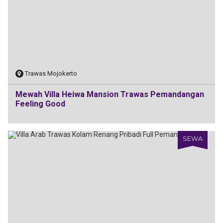
Trawas Mojokerto
Mewah Villa Heiwa Mansion Trawas Pemandangan
Feeling Good
SEWA