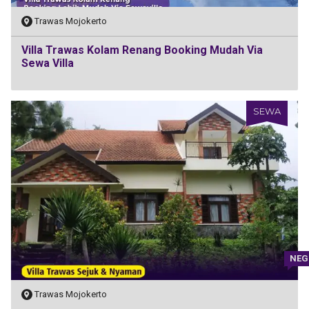
Trawas Mojokerto
Villa Trawas Kolam Renang Booking Mudah Via
Sewa Villa
SEWA
NEG
Trawas Mojokerto