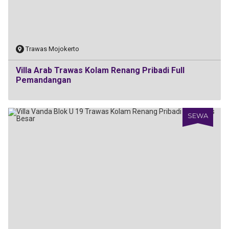
Trawas Mojokerto
Villa Arab Trawas Kolam Renang Pribadi Full
Pemandangan
SEWA