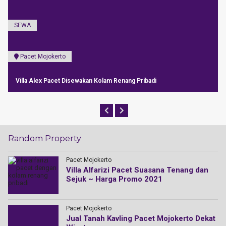
SEWA
Pacet Mojokerto
Villa Panorama Di Pacet Ada Kolam Renang View Eksotis Harga
Murah
Random Property
Pacet Mojokerto
Villa Alfarizi Pacet Suasana Tenang dan
Sejuk ~ Harga Promo 2021
Pacet Mojokerto
Jual Tanah Kavling Pacet Mojokerto Dekat