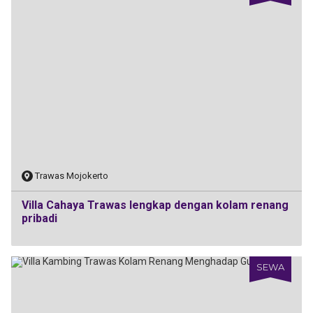
Trawas Mojokerto
Villa Cahaya Trawas lengkap dengan kolam renang
pribadi
SEWA