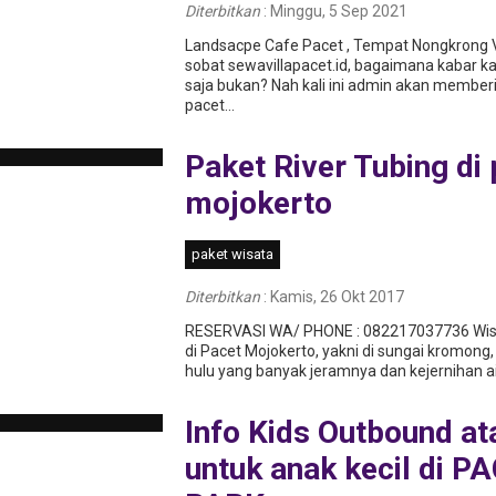
Diterbitkan
:
Minggu, 5 Sep 2021
Landsacpe Cafe Pacet , Tempat Nongkrong Vi
sobat sewavillapacet.id, bagaimana kabar ka
saja bukan? Nah kali ini admin akan memberi
pacet...
Paket River Tubing di
mojokerto
paket wisata
Diterbitkan
:
Kamis, 26 Okt 2017
RESERVASI WA/ PHONE : 082217037736 Wisata
di Pacet Mojokerto, yakni di sungai kromong,
hulu yang banyak jeramnya dan kejernihan air
Info Kids Outbound a
untuk anak kecil di P