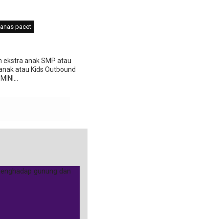
panas pacet
n ekstra anak SMP atau
anak atau Kids Outbound
INI...
Pacet Mojokerto
enang Murah Jogja
VILLA ARIS PACET VILLA EKSKLU
ah