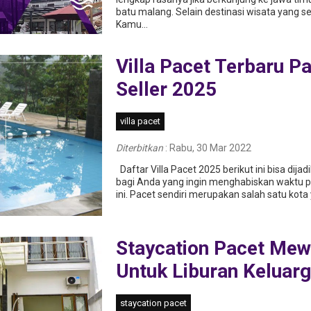
batu mаlаng. Sеlаіn dеѕtіnаѕі wіѕаtа уаng 
Kamu...
ang
Villa PKY Pacet Pesona Jawa Bali
Villa Prawoto Traw
Klasik di Tengah Keindahan Alamnya
Renangnya Dengan
Yang Indah
Villa Pacet Terbaru Pa
Seller 2025
villa pacet
Diterbitkan
:
Rabu, 30 Mar 2022
Daftar Villa Pacet 2025 berikut ini bisa dij
bagi Anda yang ingin menghabiskan waktu pa
ini. Pacet sendiri merupakan salah satu kota 
Staycation Pacet Me
Untuk Liburan Keluar
staycation pacet