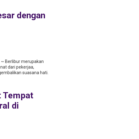
besar dengan
l ~ Berlibur merupakan
at dari pekerjaa,
embalikan suasana hati.
t Tempat
al di