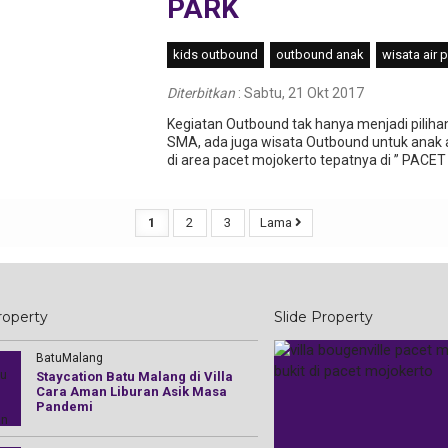
PARK
kids outbound
outbound anak
wisata air 
Diterbitkan
:
Sabtu, 21 Okt 2017
Kegiatan Outbound tak hanya menjadi piliha
SMA, ada juga wisata Outbound untuk anak 
di area pacet mojokerto tepatnya di ” PACET M
1
2
3
Lama
operty
Slide Property
Batu
BatuMalang
Yogyakarta
Villa Lahor Batu Kolam Renang
Staycation Batu Malang di Villa
Villa Kolam R
Dekat Alun-Alun
Cara Aman Liburan Asik Masa
Fasilitas Mew
Pandemi