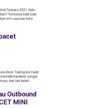
ral Terbaru 2021. Halo
lian? Tentunya baik baik
kan info seputar kafe
 pacet
 River Tubing kini hadir
 memiliki karakter sungai
nya, dan tak kalah...
tau Outbound
ACET MINI