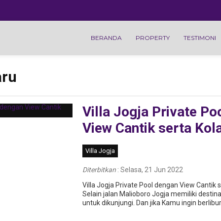
BERANDA
PROPERTY
TESTIMONI
aru
Villa Jogja Private Po
to
Pacet Mojokerto
Pacet Moj
View Cantik serta Kol
acet –
VILLA KEBUN
Villa WA
PAKIS MERAH
Rp. Hubu
COCOK UNTUK
/
bln
Villa Jogja
ROMBONGAN
BESAR
erto
Batu
Rp.
Diterbitkan
:
Selasa, 21 Jun 2022
 Pool
Villa Se
e TVU
Renang 
Villa Jogja Private Pool dengan View Cantik 
Pacet Mojokerto
Lokasi D
Selain jalan Malioboro Jogja memiliki destin
Villa Padusan
rsama
dengan 
Resort Free
untuk dikunjungi. Dan jіkа Kamu іngіn bеrlіbu
Wisata D
Berendam Air
Panas