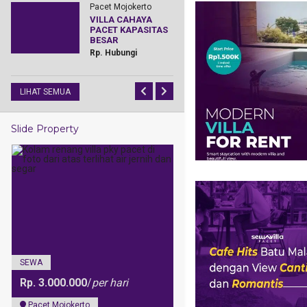
Pacet Mojokerto
Pacet Mojoker
VILLA CAHAYA
Villa Bougen
PACET KAPASITAS
Pacet Eksklu
BESAR
Menghadap
Gunung Dan
Rp. Hubungi
Sawah
LIHAT SEMUA
Slide Property
SEWA
SEWA
Rp. 3300000
/
per hari
Trawas Mojokerto
Pacet Mojokerto