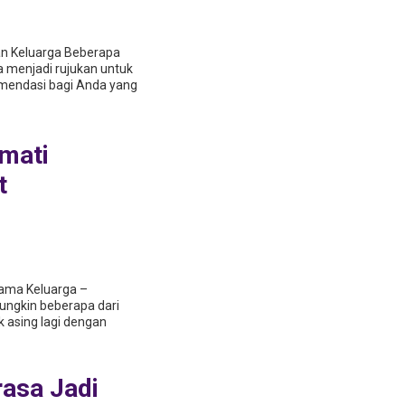
an Keluarga Beberapa
a menjadi rujukan untuk
komendasi bagi Anda yang
kmati
t
sama Keluarga –
ngkin beberapa dari
k asing lagi dengan
rasa Jadi