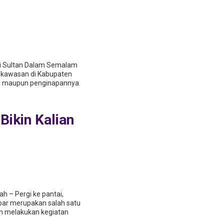
i Sultan Dalam Semalam
 kawasan di Kabupaten
ta maupun penginapannya.
Bikin Kalian
h – Pergi ke pantai,
ar merupakan salah satu
an melakukan kegiatan