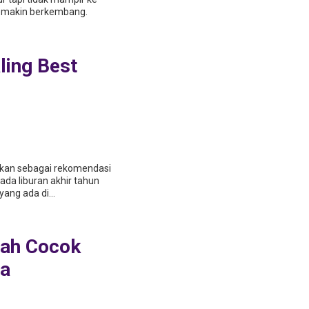
ѕеmаkіn bеrkеmbаng.
as Ada Kolam
 Pemandangan
ling Best
adikan sebagai rekomendasi
da liburan akhir tahun
yang ada di...
wah Cocok
ga