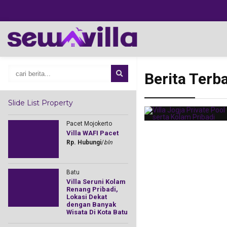
Berita Terb
Slide List Property
Pacet Mojokerto
Pacet Mojoker
Villa WAFI Pacet
Sewa Villa P
Villa Agape
Rp. Hubungi
/
bln
Rp. HUBUNGI
Batu
Trawas Mojok
Villa Seruni Kolam
Villa Private
Renang Pribadi,
Trawas Kod
Lokasi Dekat
Cocok untuk
dengan Banyak
Liburan Be
Wisata Di Kota Batu
Keluarga