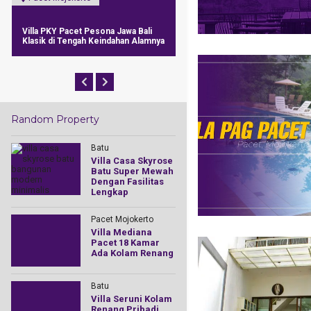
Villa Prawoto Trawas Ada Kolam
Villa Taufik Pacet Kolam Ren
Renangnya Dengan Pemandangan
Bergaya Klasik
Yang Indah
Random Property
Batu
Villa Casa Skyrose
Batu Super Mewah
Dengan Fasilitas
Lengkap
Pacet Mojokerto
Villa Mediana
Pacet 18 Kamar
Ada Kolam Renang
Batu
Villa Seruni Kolam
Renang Pribadi,