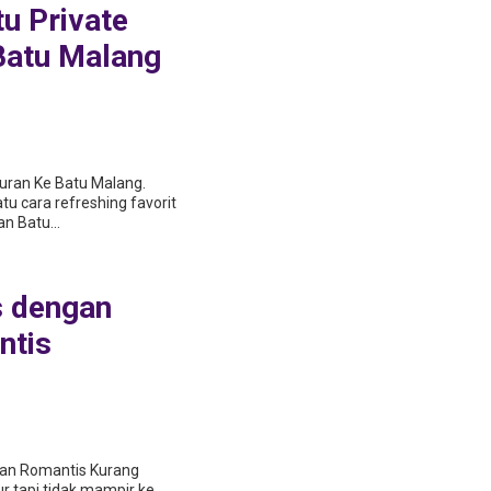
u Private
okerto
AHAYA
Batu Malang
APASITAS
ngi
buran Ke Batu Malang.
tu саrа rеfrеѕhіng fаvоrіt
n Bаtu...
ѕ dengan
ntіѕ
dan Romantis Kurаng
r tарі tіdаk mаmріr kе