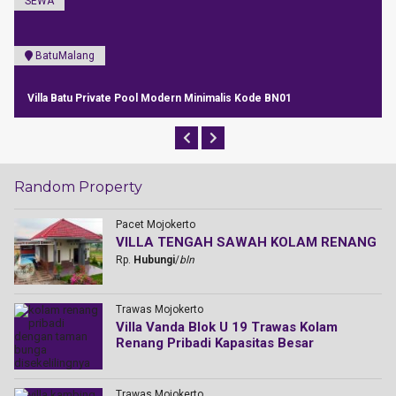
SEWA
Batu
Menikmati Panorama Alam Kota Batu Dari Azcarya Villa
Random Property
Pacet Mojokerto
VILLA TENGAH SAWAH KOLAM RENANG
Rp.
Hubungi
/
bln
Trawas Mojokerto
Villa Vanda Blok U 19 Trawas Kolam
Renang Pribadi Kapasitas Besar
Trawas Mojokerto