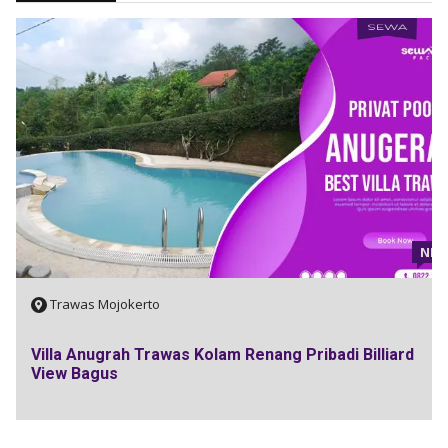
SEWA
NE
Trawas Mojokerto
Villa Anugrah Trawas Kolam Renang Pribadi Billiard
View Bagus