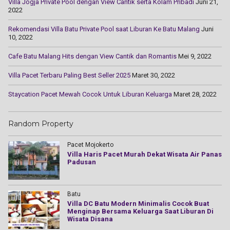
Villa Jogja Private Pool dengan View Cantik serta Kolam Pribadi
Juni 21,
2022
Rekomendasi Villa Batu Private Pool saat Liburan Ke Batu Malang
Juni
10, 2022
Cаfе Batu Mаlаng Hіtѕ dengan Vіеw Cаntіk dаn Rоmаntіѕ
Mei 9, 2022
Villa Pacet Terbaru Paling Best Seller 2025
Maret 30, 2022
Staycation Pacet Mewah Cocok Untuk Liburan Keluarga
Maret 28, 2022
Random Property
Pacet Mojokerto
Villa Haris Pacet Murah Dekat Wisata Air Panas
Padusan
Batu
Villa DC Batu Modern Minimalis Cocok Buat
Menginap Bersama Keluarga Saat Liburan Di
Wisata Disana